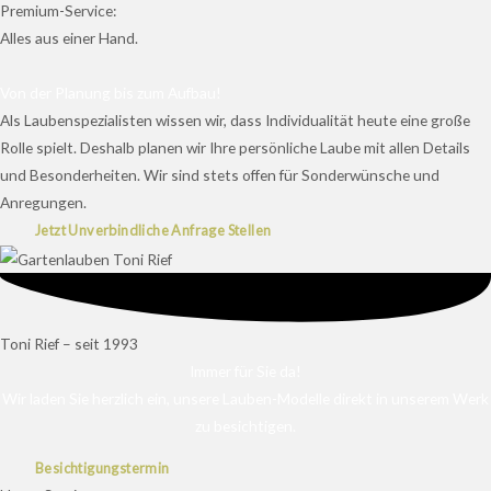
Premium-Service:
Alles aus einer Hand.
Von der Planung bis zum Aufbau!
Als Laubenspezialisten wissen wir, dass Individualität heute eine große
Rolle spielt. Deshalb planen wir Ihre persönliche Laube mit allen Details
und Besonderheiten. Wir sind stets offen für Sonderwünsche und
Anregungen.
Jetzt Unverbindliche Anfrage Stellen
Toni Rief – seit 1993
Immer für Sie da!
Wir laden Sie herzlich ein, unsere Lauben-Modelle direkt in unserem Werk
zu besichtigen.
Besichtigungstermin