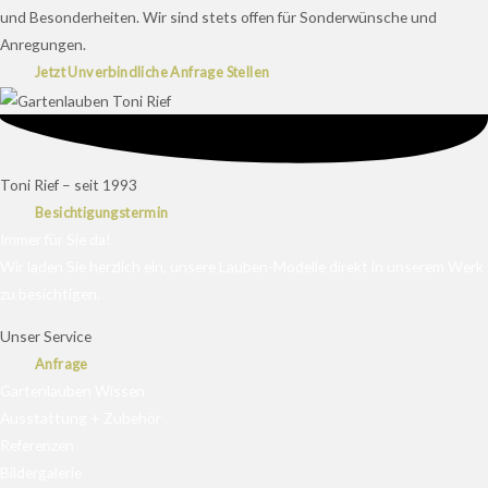
und Besonderheiten. Wir sind stets offen für Sonderwünsche und
Anregungen.
Jetzt Unverbindliche Anfrage Stellen
Toni Rief – seit 1993
Besichtigungstermin
Immer für Sie da!
Wir laden Sie herzlich ein, unsere Lauben-Modelle direkt in unserem Werk
zu besichtigen.
Unser Service
Anfrage
Gartenlauben Wissen
Ausstattung + Zubehör
Referenzen
Bildergalerie