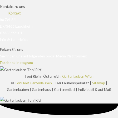
Kontakt zu uns
Kontakt
Im Zeil 6/1
D-73466 Lauchheim
07363/921015
info @ toni-rief.de
Folgen Sie uns
Sie finden uns auf folgenden Social Media Plattformen:
Facebook
Instagram
Toni Rief in Österreich:
Gartenlauben Wien
©
Toni Rief Gartenlauben
– Der Laubenspezialist |
Sitemap
|
Gartenlauben | Gartenhaus | Gartenmöbel | individuell & auf Maß