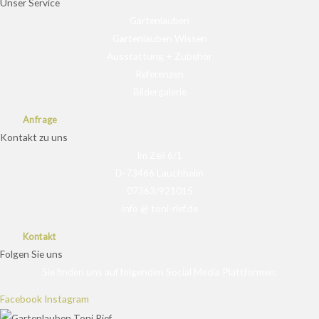
Unser Service
Gartenlauben
Gartenlauben Wissen
Ausstattung + Zubehör
Referenzen
Bildergalerie
Anfrage
Kontakt zu uns
Im Zeil 6/1
D-73466 Lauchheim
07363/921015
info @ toni-rief.de
Kontakt
Folgen Sie uns
Sie finden uns auf folgenden Social Media Plattformen:
Facebook
Instagram