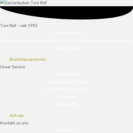
Toni Rief – seit 1993
Immer für Sie da!
Wir laden Sie herzlich ein, unsere Lauben-Modelle direkt in unserem Werk
zu besichtigen.
Besichtigungstermin
Unser Service
Gartenlauben
Gartenlauben Wissen
Ausstattung + Zubehör
Referenzen
Bildergalerie
Anfrage
Kontakt zu uns
Im Zeil 6/1