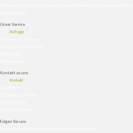
Wir laden Sie herzlich ein, unsere Lauben-Modelle direkt in unserem Werk
zu besichtigen.
Unser Service
Anfrage
Gartenlauben Wissen
Ausstattung + Zubehör
Referenzen
Bildergalerie
Kontakt zu uns
Kontakt
Im Zeil 6/1
D-73466 Lauchheim
07363/921015
info @ toni-rief.de
Folgen Sie uns
Sie finden uns auf folgenden Social Media Plattformen: