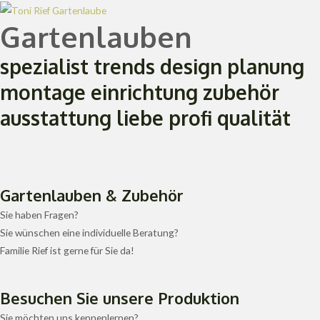
Zum
Gartenlauben
Inhalt
springen
spezialist
trends
design
planung
montage
einrichtung
zubehör
ausstattung
liebe
profi
qualität
Gartenlauben & Zubehör
Sie haben Fragen?
Sie wünschen eine individuelle Beratung?
Familie Rief ist gerne für Sie da!
Besuchen Sie unsere Produktion
Sie möchten uns kennenlernen?